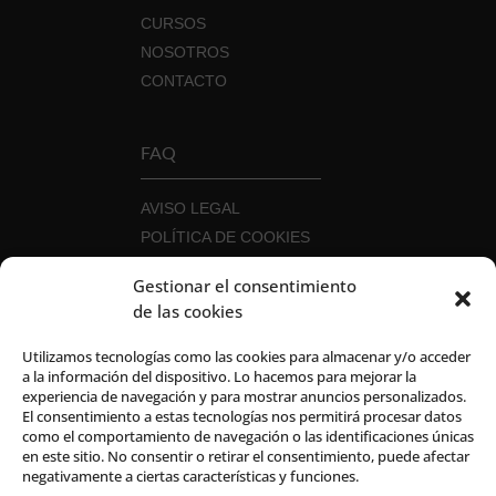
CURSOS
NOSOTROS
CONTACTO
FAQ
AVISO LEGAL
POLÍTICA DE COOKIES
POLÍTICA DE PRIVACIDAD
Gestionar el consentimiento
POLÍTICA DE SEGURIDAD DE LA
de las cookies
INFORMACIÓN
CANAL DEL INFORMANTE
Utilizamos tecnologías como las cookies para almacenar y/o acceder
a la información del dispositivo. Lo hacemos para mejorar la
experiencia de navegación y para mostrar anuncios personalizados.
El consentimiento a estas tecnologías nos permitirá procesar datos
como el comportamiento de navegación o las identificaciones únicas
en este sitio. No consentir o retirar el consentimiento, puede afectar
negativamente a ciertas características y funciones.