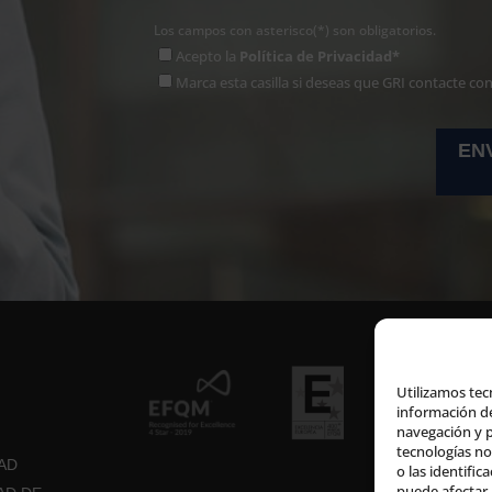
Los campos con asterisco(*) son obligatorios.
Acepto la
Política de Privacidad*
Marca esta casilla si deseas que GRI contacte co
Utilizamos tec
información de
navegación y p
tecnologías n
DAD
o las identific
puede afectar 