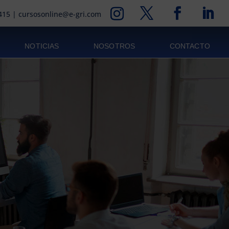
415
|
cursosonline@e-gri.com
NOTICIAS
NOSOTROS
CONTACTO