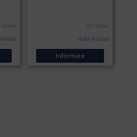
 Horas
20 Horas
 Oviedo
Aula Virtual
Infórmate