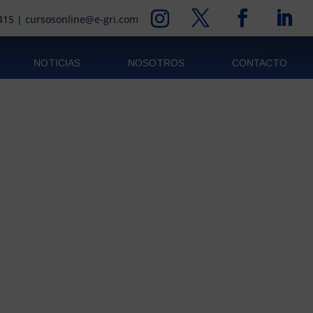
415
|
cursosonline@e-gri.com
NOTICIAS
NOSOTROS
CONTACTO