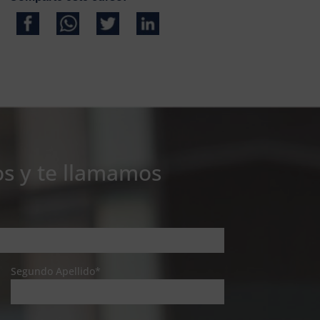
os y te llamamos
Segundo Apellido*