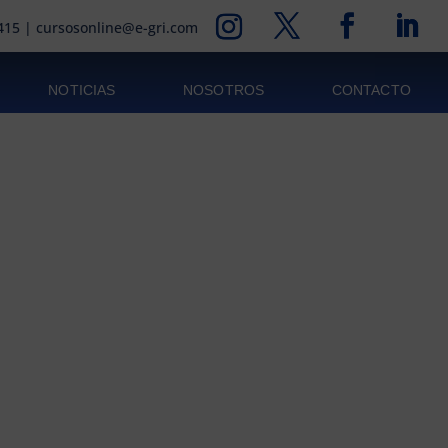
415
|
cursosonline@e-gri.com
NOTICIAS
NOSOTROS
CONTACTO