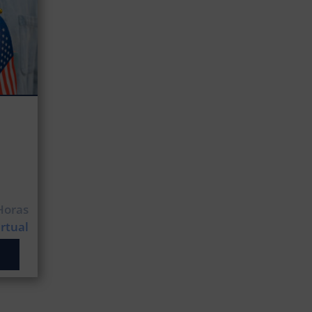
Horas
irtual