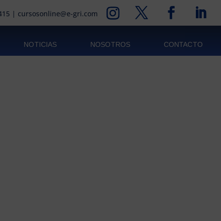
415
|
cursosonline@e-gri.com
NOTICIAS
NOSOTROS
CONTACTO