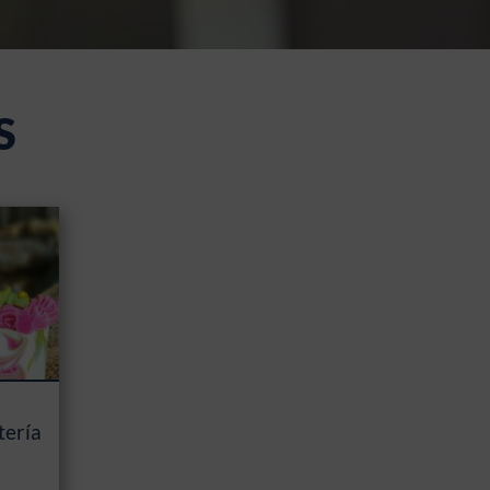
S
tería