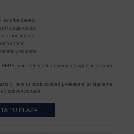
 las prioridades.
 el trabajo diario.
nicación interna.
portan valor.
amentos y equipos.
l SEPE
, que certifica tus nuevas competencias para
ario
y lleva tu productividad profesional al siguiente
ble y subvencionada.
ITA TU PLAZA