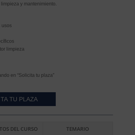
 limpieza y mantenimiento.
s usos
cíficos
tor limpieza
ando en “Solicita tu plaza”
ITA TU PLAZA
ITOS DEL CURSO
TEMARIO