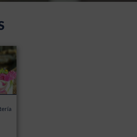
S
tería