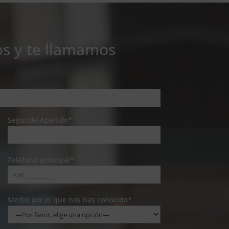
os y te llamamos
Segundo Apellido*
Teléfono principal*
Medio por el que nos has conocido*