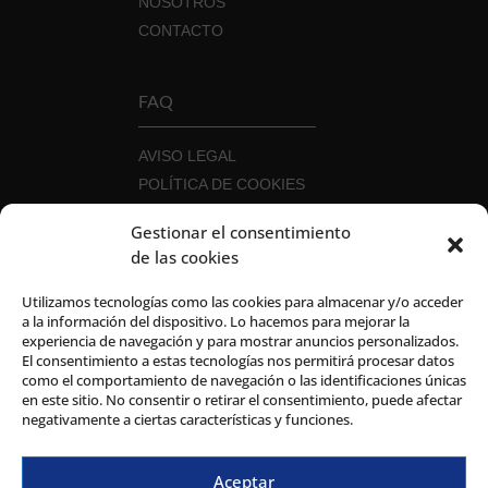
NOSOTROS
CONTACTO
FAQ
AVISO LEGAL
POLÍTICA DE COOKIES
POLÍTICA DE PRIVACIDAD
Gestionar el consentimiento
POLÍTICA DE SEGURIDAD DE LA
de las cookies
INFORMACIÓN
CANAL DEL INFORMANTE
Utilizamos tecnologías como las cookies para almacenar y/o acceder
a la información del dispositivo. Lo hacemos para mejorar la
experiencia de navegación y para mostrar anuncios personalizados.
El consentimiento a estas tecnologías nos permitirá procesar datos
como el comportamiento de navegación o las identificaciones únicas
en este sitio. No consentir o retirar el consentimiento, puede afectar
negativamente a ciertas características y funciones.
Aceptar