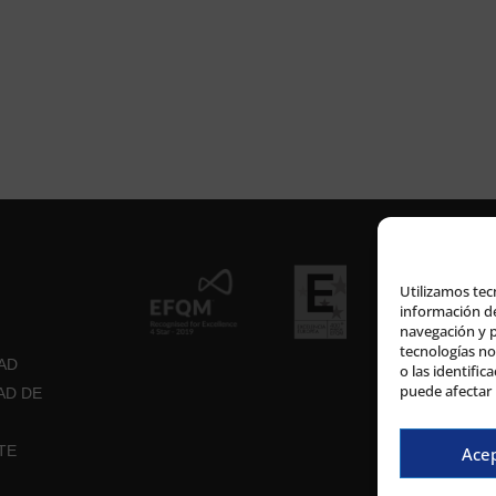
Utilizamos tec
información de
navegación y p
tecnologías n
DAD
o las identific
puede afectar 
AD DE
TE
Ace