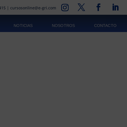
415
|
cursosonline@e-gri.com
NOTICIAS
NOSOTROS
CONTACTO