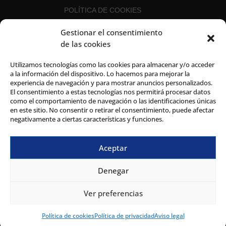
POLÍTICA DE COOKIES
POLÍTICA DE PRIVACIDAD
Gestionar el consentimiento
POLÍTICA DE SEGURIDAD DE LA
de las cookies
INFORMACIÓN
CANAL DEL INFORMANTE
Utilizamos tecnologías como las cookies para almacenar y/o acceder
a la información del dispositivo. Lo hacemos para mejorar la
experiencia de navegación y para mostrar anuncios personalizados.
El consentimiento a estas tecnologías nos permitirá procesar datos
como el comportamiento de navegación o las identificaciones únicas
en este sitio. No consentir o retirar el consentimiento, puede afectar
negativamente a ciertas características y funciones.
Aceptar
Denegar
Ver preferencias
Todos los derechos reservados. © GRI 2022. –
Aviso Legal
–
Política de cookies
Política de privacidad
Aviso legal