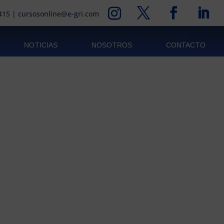
415
|
cursosonline@e-gri.com
NOTICIAS
NOSOTROS
CONTACTO