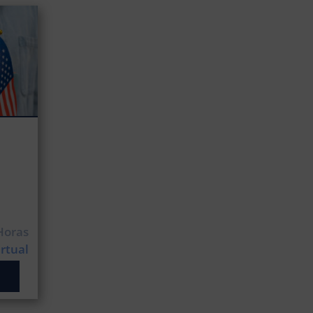
Horas
irtual