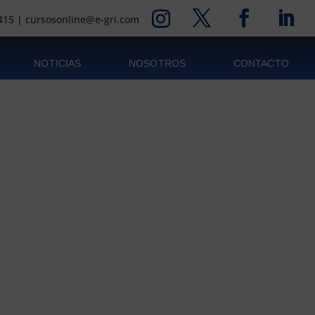
415
|
cursosonline@e-gri.com
NOTICIAS
NOSOTROS
CONTACTO