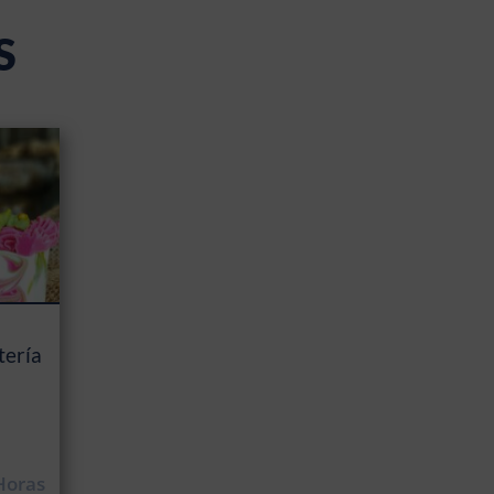
S
tería
Horas