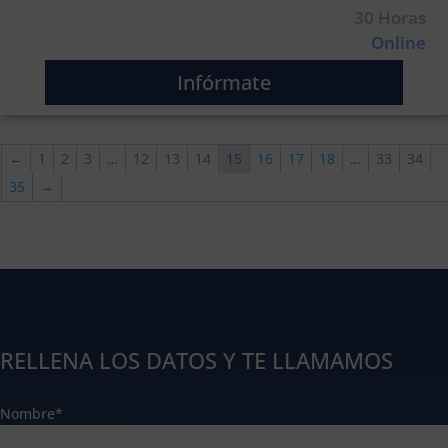
30 Horas
Online
Infórmate
←
1
2
3
…
12
13
14
15
16
17
18
…
33
34
35
→
RELLENA LOS DATOS Y TE LLAMAMOS
Nombre*