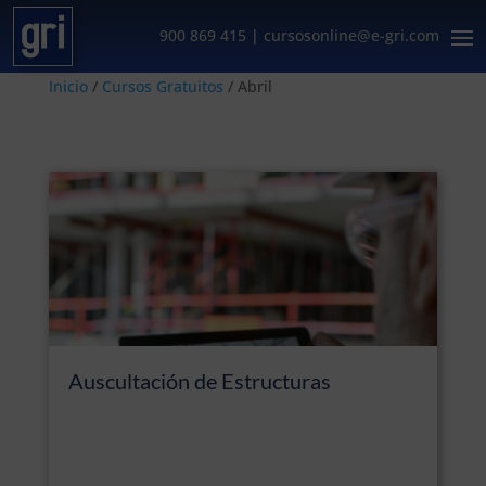
900 869 415
|
cursosonline@e-gri.com
Inicio
/
Cursos Gratuitos
/ Abril
Abril
Auscultación de Estructuras